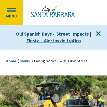
Skip
Skip
to
to
OPEN
main
main
MENU
MAIN
content
navigation
MENU
×
Old Spanish Days - Street Impacts
|
Fiesta – Alertas de tráfico
Breadcrumb
Home
News
Paving Notice - W. Mission Street