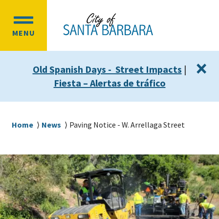
Skip
Skip
to
to
OPEN
main
main
MENU
MAIN
content
navigation
MENU
×
Old Spanish Days - Street Impacts
|
Fiesta – Alertas de tráfico
Breadcrumb
Home
News
Paving Notice - W. Arrellaga Street