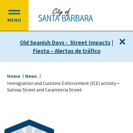
Skip
Skip
to
to
OPEN
main
main
MENU
MAIN
content
navigation
MENU
×
Old Spanish Days - Street Impacts
|
Fiesta – Alertas de tráfico
Breadcrumb
Home
News
Immigration and Customs Enforcement (ICE) activity—
Salinas Street and Carpinteria Street