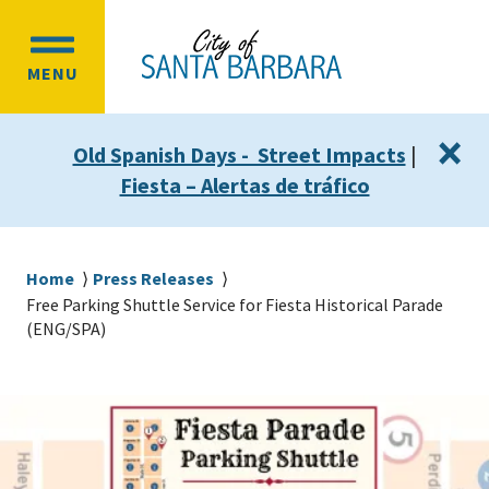
Skip
Skip
to
to
OPEN
main
main
MENU
MAIN
content
navigation
MENU
×
Old Spanish Days - Street Impacts
|
Fiesta – Alertas de tráfico
Breadcrumb
Home
Press Releases
Free Parking Shuttle Service for Fiesta Historical Parade
(ENG/SPA)