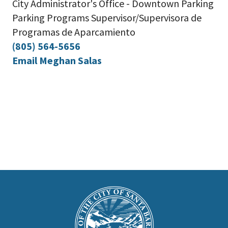
City Administrator's Office - Downtown Parking
Parking Programs Supervisor/Supervisora de
Programas de Aparcamiento
(805) 564-5656
Email Meghan Salas
This
is
Main
Footer
the
prefooter