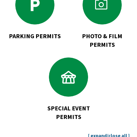
Parking
Photo
Permits
&
Film
Permits
PARKING PERMITS
PHOTO & FILM
PERMITS
Go
to
Special
Event
Permits
SPECIAL EVENT
PERMITS
[ expand/close all ]