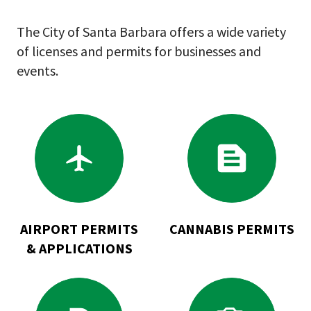
The City of Santa Barbara offers a wide variety
of licenses and permits for businesses and
events.
Go
Go
to
to
Airport
Cannabis
Permits
Permits
&
Applications
AIRPORT PERMITS
CANNABIS PERMITS
& APPLICATIONS
Go
Go
to
to