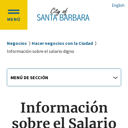
Ir
Ir
English
al
a
OPEN
contenido
la
MENÚ
MAIN
principal
navegación
MENU
principal
Sobrescribir
Negocios
Hacer negocios con la Ciudad
enlaces
Información sobre el salario digno
de
ayuda
Main
Menú
a
MENÚ DE SECCIÓN
de
navigation
la
sección
navegación
jump
menu
Información
sobre el Salario