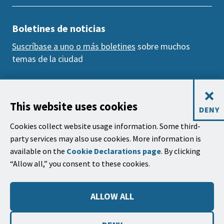
Boletines de noticias
Suscríbase a uno o más boletines
sobre muchos
temas de la ciudad
Dirección postal
×
Ciudad de Santa Bárbara, apartado de correos
This website uses cookies
DENY
1990
Cookies collect website usage information. Some third-
Santa Bárbara, CA 93102-1990
party services may also use cookies. More information is
available on the
Cookie Declarations page
. By clicking
El Ayuntamiento
“Allow all,” you consent to these cookies.
735 Anacapa Street
Santa Barbara, CA 93101
ALLOW ALL
Teléfono: (805) 963-0611
Horas de Trabajo: 9:00 AM to 3:00 PM, Lunes a