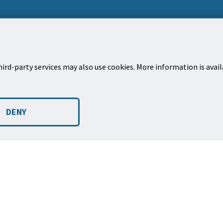
ird-party services may also use cookies. More information is avai
Dirección postal
Bole
Ciudad de Santa Bárbara, apartado de correos
Susc
DENY
1990
much
Santa Bárbara, CA 93102-1990
 a
©2026
Derechos de autor de la Ciudad de Santa Bárbara