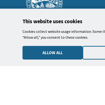
prefooter
section
This website uses cookies
Cookies collect website usage information. Some th
“Allow all,” you consent to these cookies.
El Ayuntamiento
735 Anacapa Street
ALLOW ALL
Santa Barbara, CA 93101
Teléfono: (805) 963-0611
Horas de Trabajo: 9:00 AM to 3:00 PM, Lunes
jueves, y viernes alternos.