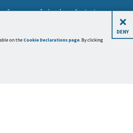
Carreras profesionales
Contacto
×
DENY
lable on the
Cookie Declarations page
. By clicking
tines de noticias
ríbase a uno o más boletines
sobre
os temas de la ciudad