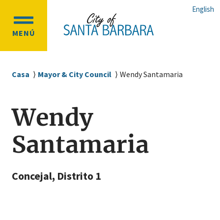
Ir
Ir
English
al
a
OPEN
contenido
la
MENÚ
MAIN
principal
navegación
MENU
principal
Sobrescribir
Casa
Mayor & City Council
Wendy Santamaria
enlaces
de
Wendy
ayuda
a
Santamaria
la
navegación
Concejal, Distrito 1