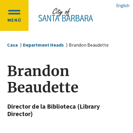
Ir
Ir
English
al
a
OPEN
contenido
la
MENÚ
MAIN
principal
navegación
MENU
principal
Sobrescribir
Casa
Department Heads
Brandon Beaudette
enlaces
de
Brandon
ayuda
a
Beaudette
la
navegación
Director de la Biblioteca (Library
Director)