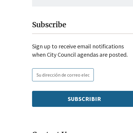
Subscribe
Sign up to receive email notifications
when City Council agendas are posted.
Email
Subscribe
Enter
subscription
tags
your
settings
email: