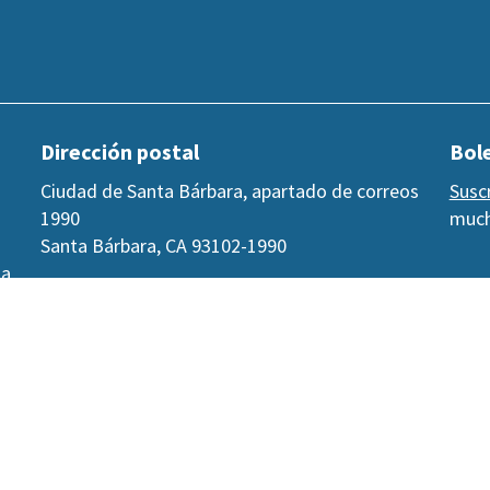
Dirección postal
Bole
Ciudad de Santa Bárbara, apartado de correos
Susc
1990
much
Santa Bárbara, CA 93102-1990
 a
©2026
Derechos de autor de la Ciudad de Santa Bárbara
Accesibilidad
|
Políticas