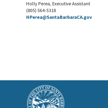
Holly Perea, Executive Assistant
(805) 564-5318
HPerea@SantaBarbaraCA.gov
This
Main
is
Footer
the
prefooter