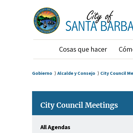
Ir
Ir
al
a
contenido
la
principal
navegación
principal
Main
Cosas que hacer
Cómo
Navigation
Sobrescribir
Gobierno
Alcalde y Consejo
City Council M
enlaces
de
ayuda
City Council Meetings
a
la
navegación
All Agendas