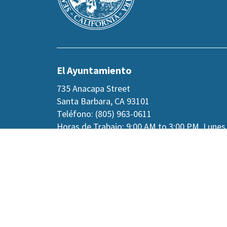
section
El Ayuntamiento
735 Anacapa Street
Santa Barbara, CA 93101
Teléfono: (805) 963-0611
Horas de Trabajo: 9:00 AM to 3:00 PM, Lunes
jueves, y viernes alternos.