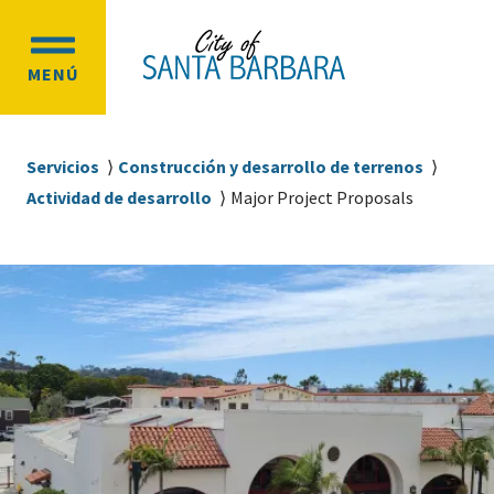
Ir
Ir
al
a
OPEN
contenido
la
MENÚ
MAIN
principal
navegación
MENU
principal
Sobrescribir
Servicios
Construcción y desarrollo de terrenos
enlaces
Actividad de desarrollo
Major Project Proposals
de
ayuda
a
la
navegación