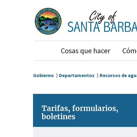
Ir
Ir
al
a
contenido
la
principal
navegación
principal
Main
Cosas que hacer
Cómo
Navigation
Sobrescribir
Gobierno
Departamentos
Recursos de agu
enlaces
de
ayuda
Tarifas, formularios,
a
boletines
la
navegación