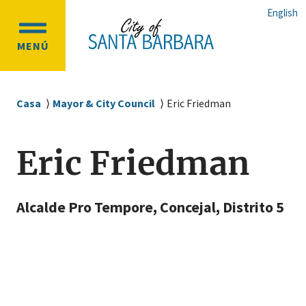
Ir
Ir
English
al
a
OPEN
contenido
la
MENÚ
MAIN
principal
navegación
MENU
principal
Sobrescribir
Casa
Mayor & City Council
Eric Friedman
enlaces
de
Eric Friedman
ayuda
a
la
Alcalde Pro Tempore, Concejal, Distrito 5
navegación