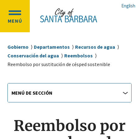
Ir
Ir
English
al
a
OPEN
contenido
la
MENÚ
MAIN
principal
navegación
MENU
principal
Sobrescribir
Gobierno
Departamentos
Recursos de agua
enlaces
Conservación del agua
Reembolsos
de
Reembolso por sustitución de césped sostenible
ayuda
a
Main
Menú
la
MENÚ DE SECCIÓN
de
navigation
navegación
sección
jump
menu
Reembolso por