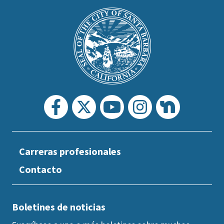
is
Main
Footer
the
prefooter
section
Carreras profesionales
Contacto
Boletines de noticias