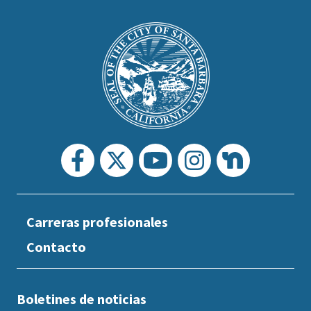
This
is
Main
Footer
the
prefooter
section
Carreras profesionales
Contacto
Boletines de noticias