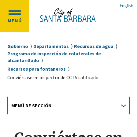
Ir
Ir
English
al
a
OPEN
contenido
la
MENÚ
MAIN
principal
navegación
MENU
principal
Sobrescribir
Gobierno
Departamentos
Recursos de agua
enlaces
Programa de inspección de colaterales de
alcantarillado
de
Recursos para fontaneros
ayuda
Conviértase en inspector de CCTV calificado
a
la
navegación
Main
Menú
MENÚ DE SECCIÓN
de
navigation
sección
jump
menu