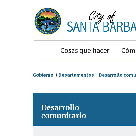
Ir
Ir
al
a
contenido
la
principal
navegación
principal
Main
Cosas que hacer
Cómo
Navigation
Sobrescribir
Gobierno
Departamentos
Desarrollo comu
enlaces
de
ayuda
Desarrollo
a
comunitario
la
navegación