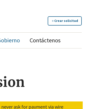
Crear solicitud
Gobierno
Contáctenos
sion
ll never ask for payment via wire