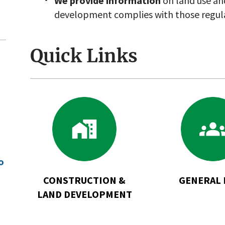
We provide information
on land use an
development complies with those regula
Quick Links
Go
G
to
to
Construction
Ge
&
Pl
Land
o
Development
CONSTRUCTION &
GENERAL 
LAND DEVELOPMENT