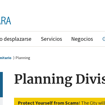
 desplazarse
Servicios
Negocios
nitario
Planning
Planning Divi
Protect Yourself from Scams
! The City wi