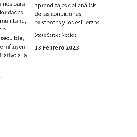
amos para
aprendizajes del análisis
rioridades
de las condiciones
munitario,
existentes y los esfuerzos...
 de
State Street Noticia
asequible,
ue influyen
13 Febrero 2023
tativo a la
4