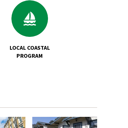
Go
to
Local
Coastal
Program
LOCAL COASTAL
PROGRAM