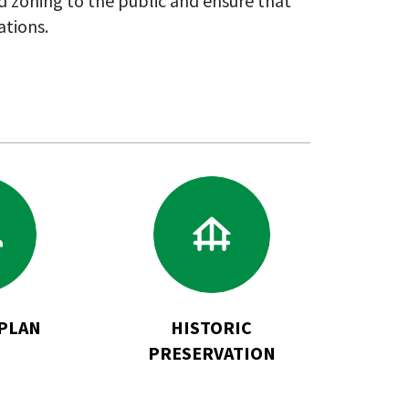
d zoning to the public and ensure that
tions.
o
Go
to
neral
Historic
an
Preservation
PLAN
HISTORIC
PRESERVATION