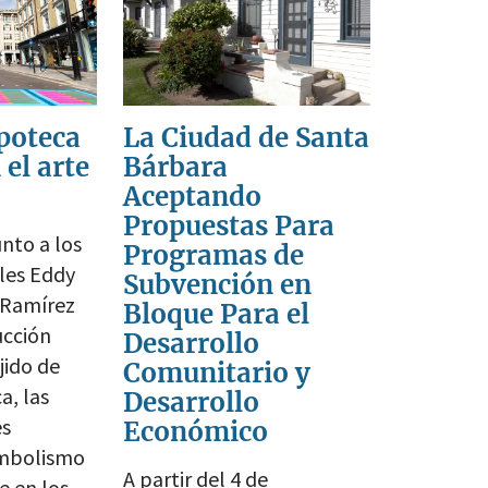
apoteca
La Ciudad de Santa
 el arte
Bárbara
Aceptando
Propuestas Para
nto a los
Programas de
ales Eddy
Subvención en
 Ramírez
Bloque Para el
ucción
Desarrollo
jido de
Comunitario y
a, las
Desarrollo
es
Económico
simbolismo
A partir del 4 de
e en los