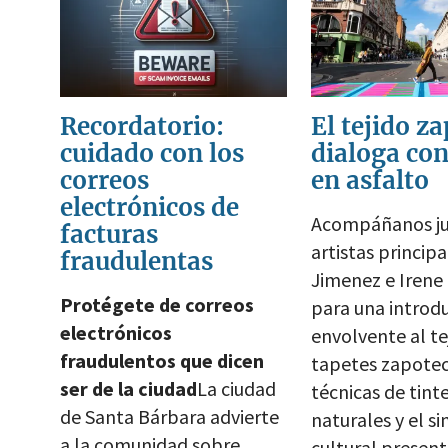
Recordatorio:
El tejido z
cuidado con los
dialoga con
correos
en asfalto
electrónicos de
Acompáñanos ju
facturas
artistas princip
fraudulentas
Jimenez e Irene
Protégete de correos
para una introd
electrónicos
envolvente al te
fraudulentos que dicen
tapetes zapotec
ser de la ciudad
La ciudad
técnicas de tint
de Santa Bárbara advierte
naturales y el 
a la comunidad sobre
cultural present