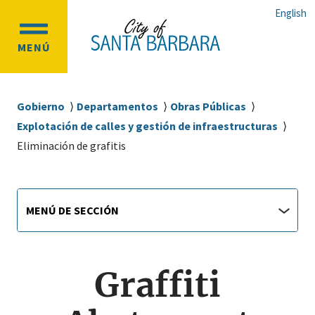
Ir
Ir
English
al
a
OPEN
contenido
la
MENÚ
MAIN
principal
navegación
MENU
principal
Sobrescribir
Gobierno
Departamentos
Obras Públicas
enlaces
Explotación de calles y gestión de infraestructuras
de
Eliminación de grafitis
ayuda
a
Main
Menú
la
MENÚ DE SECCIÓN
de
navigation
navegación
sección
jump
menu
Graffiti